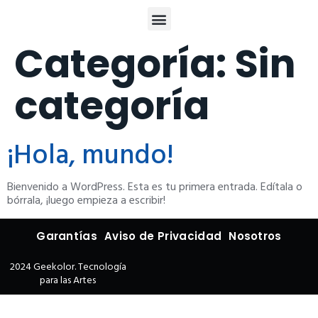
Categoría:
Sin
categoría
¡Hola, mundo!
Bienvenido a WordPress. Esta es tu primera entrada. Edítala o
bórrala, ¡luego empieza a escribir!
Garantías
Aviso de Privacidad
Nosotros
2024 Geekolor. Tecnología
para las Artes